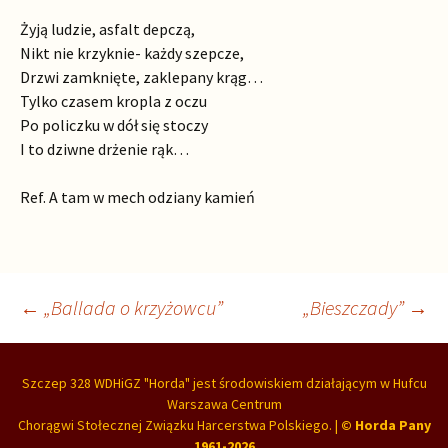
Żyją ludzie, asfalt depczą,
Nikt nie krzyknie- każdy szepcze,
Drzwi zamknięte, zaklepany krąg…
Tylko czasem kropla z oczu
Po policzku w dół się stoczy
I to dziwne drżenie rąk…
Ref. A tam w mech odziany kamień
Nawigacja
←
„Ballada o krzyżowcu”
„Bieszczady”
→
wpisu
Szczep 328 WDHiGZ "Horda"
jest
środowiskiem działającym w
Hufcu
Warszawa Centrum
Chorągwi Stołecznej
Związku Harcerstwa Polskiego
. |
© Horda Pany
1961-2026