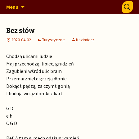
Szczep 328 Warszawskich Drużyn Harcerskich
Przejdź
Szukaj:
328 Horda
Menu
do
i Gromad Zuchowych "Horda"
treści
Bez słów
2020-04-02
Turystyczne
Kazimierz
Chodzą ulicami ludzie
Maj przechodzą, lipiec, grudzień
Zagubieni wśród ulic bram
Przemarznięte grzeją dłonie
Dokądś pędzą, za czymś gonią
I budują wciąż domki z kart
G D
e h
C G D
Ref. A tam w mech odziany kamień