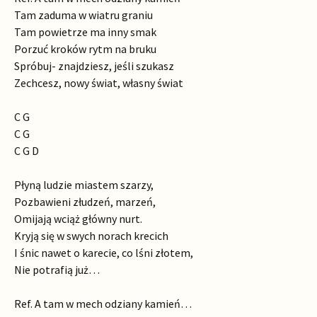
Tam zaduma w wiatru graniu
Tam powietrze ma inny smak
Porzuć kroków rytm na bruku
Spróbuj- znajdziesz, jeśli szukasz
Zechcesz, nowy świat, własny świat
C G
C G
C G D
Płyną ludzie miastem szarzy,
Pozbawieni złudzeń, marzeń,
Omijają wciąż główny nurt.
Kryją się w swych norach krecich
I śnic nawet o karecie, co lśni złotem,
Nie potrafią już…
Ref. A tam w mech odziany kamień…