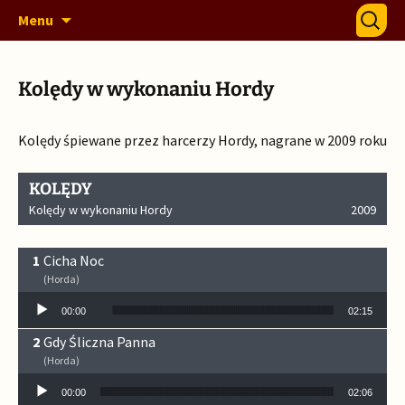
Szczep 328 Warszawskich Drużyn Harcerskich
Przejdź
Szukaj:
328 Horda
Menu
do
i Gromad Zuchowych "Horda"
treści
Kolędy w wykonaniu Hordy
Kolędy śpiewane przez harcerzy Hordy, nagrane w 2009 roku
KOLĘDY
Kolędy w wykonaniu Hordy
2009
Cicha Noc
(Horda)
Odtwarzacz plików dźwiękowych
00:00
02:15
Gdy Śliczna Panna
(Horda)
Odtwarzacz plików dźwiękowych
00:00
02:06