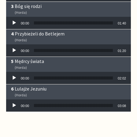
Bóg się rodzi
(Horda)
Odtwarzacz plików dźwiękowych
00:00
01:40
Przybieżeli do Betlejem
(Horda)
Odtwarzacz plików dźwiękowych
00:00
01:20
Mędrcy świata
(Horda)
Odtwarzacz plików dźwiękowych
00:00
02:02
Lulajże Jezuniu
(Horda)
Odtwarzacz plików dźwiękowych
00:00
03:08