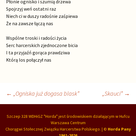
Płonie ognisko i szumią drzewa
Spojrzyj weń ostatni raz
Niech ci w duszy radośnie zaśpiewa
Że na zawsze łączą nas
Wspólne troski i radości życia
Serc harcerskich zjednoczone bicia
I ta przyjaźń gorąca prawdziwa
Którą los połączył nas
Nawigacja
←
„Ogniska już dogasa blask”
„Skauci”
→
wpisu
Szczep 328 WDHiGZ "Horda"
jest
środowiskiem działającym w
Hufcu
Warszawa Centrum
Chorągwi Stołecznej
Związku Harcerstwa Polskiego
. |
© Horda Pany
1961-2026