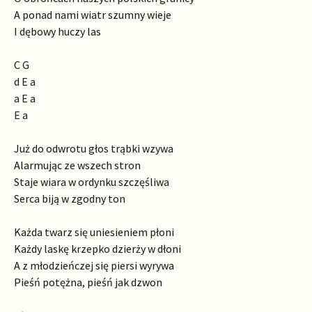
A ponad nami wiatr szumny wieje
I dębowy huczy las
C G
d E a
a E a
E a
Już do odwrotu głos trąbki wzywa
Alarmując ze wszech stron
Staje wiara w ordynku szczęśliwa
Serca biją w zgodny ton
Każda twarz się uniesieniem płoni
Każdy laskę krzepko dzierży w dłoni
A z młodzieńczej się piersi wyrywa
Pieśń potężna, pieśń jak dzwon