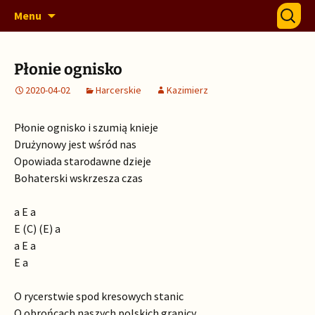
Szczep 328 Warszawskich Drużyn Harcerskich
Przejdź
Szukaj:
328 Horda
Menu
do
i Gromad Zuchowych "Horda"
treści
Płonie ognisko
2020-04-02
Harcerskie
Kazimierz
Płonie ognisko i szumią knieje
Drużynowy jest wśród nas
Opowiada starodawne dzieje
Bohaterski wskrzesza czas
a E a
E (C) (E) a
a E a
E a
O rycerstwie spod kresowych stanic
O obrońcach naszych polskich granicy