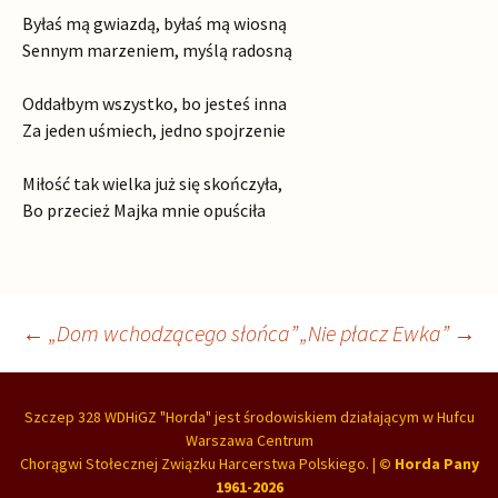
Byłaś mą gwiazdą, byłaś mą wiosną
Sennym marzeniem, myślą radosną
Oddałbym wszystko, bo jesteś inna
Za jeden uśmiech, jedno spojrzenie
Miłość tak wielka już się skończyła,
Bo przecież Majka mnie opuściła
Nawigacja
←
„Dom wchodzącego słońca”
„Nie płacz Ewka”
→
wpisu
Szczep 328 WDHiGZ "Horda"
jest
środowiskiem działającym w
Hufcu
Warszawa Centrum
Chorągwi Stołecznej
Związku Harcerstwa Polskiego
. |
© Horda Pany
1961-2026