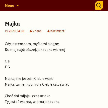
Szczep 328 Warszawskich Drużyn Harcerskich
Przejdź
Szukaj:
328 Horda
Menu
do
i Gromad Zuchowych "Horda"
treści
Majka
2020-04-02
Znane
Kazimierz
Gdy jestem sam, myślami biegnę
Do mej najdroższej, jak rzeka wiernej
C a
F G
Majka, nie jestem Ciebie wart
Majka, zmieniłbym dla Ciebie cały świat
Choć dni mijają i czas ucieka
Ty jesteś wierna, wierna jak rzeka