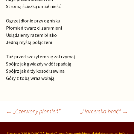
Stromą ścieżką umiał nieść
Ogrzej dłonie przy ognisku
Płomień twarz ci zarumieni
Usiądziemy razem blisko
Jedną myślą połączeni
Tuż przed szczytem się zatrzymaj
Spójrz jak gwiazdy w dół spadają
Spójrz jak drży kosodrzewina
Góry z tobą wraz wołają
Nawigacja
←
„Czerwony płomień”
„Harcerska brać”
→
Szczep 328 WDHiGZ "Horda"
jest
środowiskiem działającym w
Hufcu