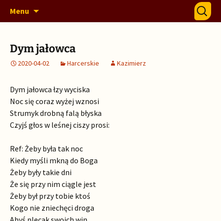
Szczep 328 Warszawskich Drużyn Harcerskich
Przejdź
Szukaj:
328 Horda
Menu
do
i Gromad Zuchowych "Horda"
treści
Dym jałowca
2020-04-02
Harcerskie
Kazimierz
Dym jałowca łzy wyciska
Noc się coraz wyżej wznosi
Strumyk drobną falą błyska
Czyjś głos w leśnej ciszy prosi:
Ref: Żeby była tak noc
Kiedy myśli mkną do Boga
Żeby były takie dni
Że się przy nim ciągle jest
Żeby był przy tobie ktoś
Kogo nie zniechęci droga
Abyś plecak swoich win